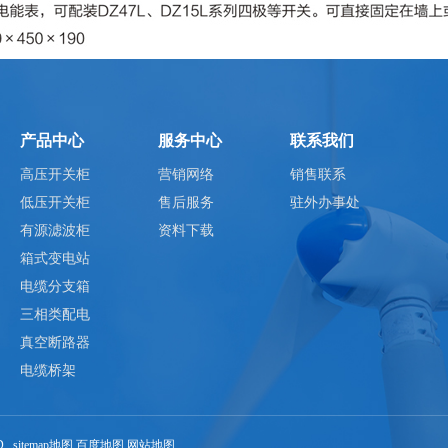
产品中心
服务中心
联系我们
高压开关柜
营销网络
销售联系
低压开关柜
售后服务
驻外办事处
有源滤波柜
资料下载
箱式变电站
电缆分支箱
三相类配电
真空断路器
电缆桥架
ED
sitemap地图
百度地图
网站地图